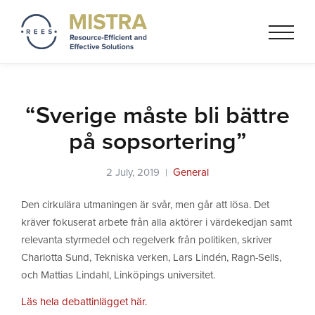
Mistra REES
Resource-Efficient and
Effective Solutionss based on
a circular economy thinking
“Sverige måste bli bättre
på sopsortering”
2 July, 2019 |
General
Den cirkulära utmaningen är svår, men går att lösa. Det
kräver fokuserat arbete från alla aktörer i värdekedjan samt
relevanta styrmedel och regelverk från politiken, skriver
Charlotta Sund, Tekniska verken, Lars Lindén, Ragn-Sells,
och Mattias Lindahl, Linköpings universitet.
Läs hela debattinlägget här.